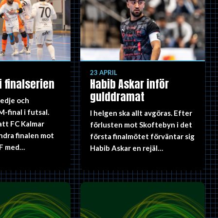
23 APRIL
i finalserien
Habib Askar inför
gulddramat
redje och
final i futsal.
I helgen ska allt avgöras. Efter
att FC Kalmar
förlusten mot Skoftebyn i det
ndra finalen mot
första finalmötet förväntar sig
IF med…
Habib Askar en rejäl…