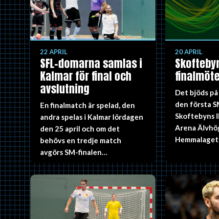
22 APRIL
20 APRIL
SFL-domarna samlas i
Skoftebyn
Kalmar för final och
finalmöte
avslutning
Det bjöds på 
den första S
En finalmatch är spelad, den
Skoftebyns I
andra spelas i Kalmar lördagen
Arena Älvhö
den 25 april och om det
Hemmalaget
behövs en tredje match
avgörs SM-finalen…