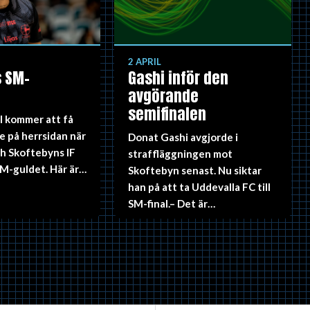
2 APRIL
s SM-
Gashi inför den
avgörande
semifinalen
l kommer att få
e på herrsidan när
Donat Gashi avgjorde i
h Skoftebyns IF
straffläggningen mot
M-guldet. Här är…
Skoftebyn senast. Nu siktar
han på att ta Uddevalla FC till
SM-final.– Det är…