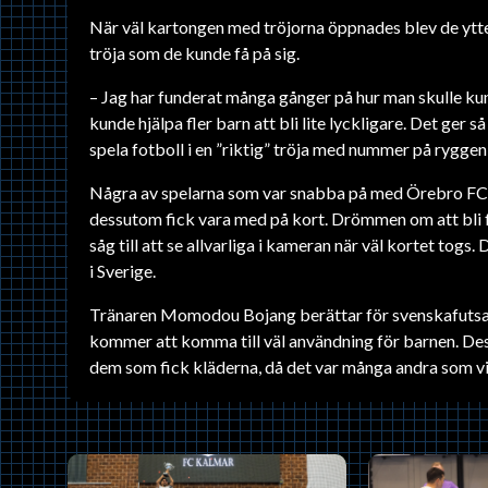
När väl kartongen med tröjorna öppnades blev de ytte
tröja som de kunde få på sig.
– Jag har funderat många gånger på hur man skulle kunn
kunde hjälpa fler barn att bli lite lyckligare. Det ger 
spela fotboll i en ”riktig” tröja med nummer på ryggen 
Några av spelarna som var snabba på med Örebro FC
dessutom fick vara med på kort. Drömmen om att bli fo
såg till att se allvarliga i kameran när väl kortet togs. 
i Sverige.
Tränaren Momodou Bojang berättar för svenskafutsall
kommer att komma till väl användning för barnen. Des
dem som fick kläderna, då det var många andra som vi