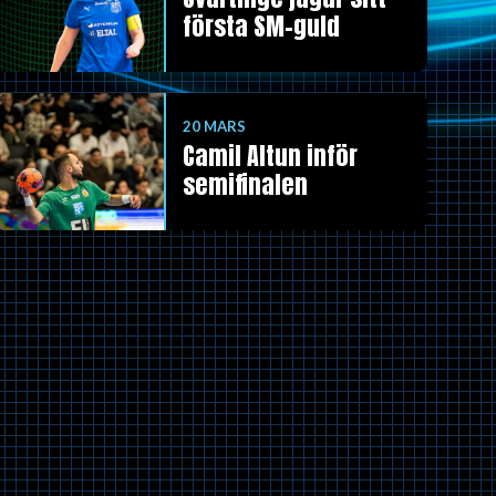
första SM-guld
20 MARS
Camil Altun inför
semifinalen