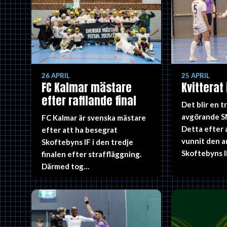
26 APRIL
25 APRIL
FC Kalmar mästare
Kvitterat 
efter rafflande final
Det blir en t
avgörande SM-
FC Kalmar är svenska mästare
Detta efter 
efter att ha besegrat
vunnit den a
Skoftebyns IF i den tredje
Skoftebyns 
finalen efter straffläggning.
Därmed tog…