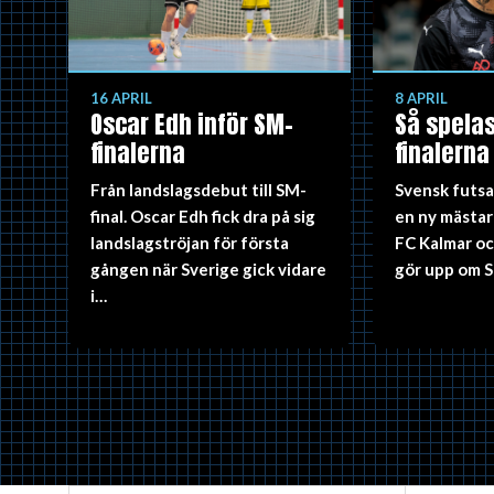
16 APRIL
8 APRIL
Oscar Edh inför SM-
Så spela
finalerna
finalerna
Från landslagsdebut till SM-
Svensk futsa
final. Oscar Edh fick dra på sig
en ny mästar
landslagströjan för första
FC Kalmar oc
gången när Sverige gick vidare
gör upp om S
i…