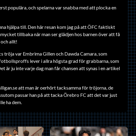
rst populära, och spelarna var snabba med att plocka en
a hjälpa till. Den här resan kom jag på att ÖFC faktiskt
så mycket tillbaka när man ser glädjen hos barnen över att få
och allt!
:s tröja var Embrima Gillen och Dawda Camara, som
tbollsproffs lever i allra högsta grad för grabbarna, som
Det är ju inte varje dag man får chansen att synas i en artikel
igan.se att man är oerhört tacksamma för tröjorna, de
sutom passar han på att tacka Örebro FC att det var just
lle ha dem.