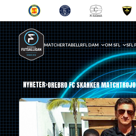
MATCHER
TABELL
RFL DAM
OM SFL
SFL 
NYHETER
ÖREBRO FC SKÄNKER MATCHTRÖJOR