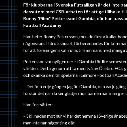
För klubbarna i Svenska Futsalligan är det inte ba
dessutom med CSR-arbeten för att ge tillbaka til
Ronny ”Pilen” Pettersson i Gambia, där han passade
Football Academy
Han heter Ronny Pettersson, men de flesta kallar hon
någonstans i Idrottshuset, förberedandes för komm
för att föreningen skall rulla, tillsammans med många a
Pettersson var nyligen nere i Gambia för lite semester,
världen. Detta genom att ta med två av Örebro FC:s ga
och skänka dem till spelarna i Gilmore Football Acad
– Det är tredje gången jag är i Gambia, och varje gång j
förstår det när du ser glädjen hos barnen när man ger 
Han fortsätter:
– Skillnaden mot hur vi har det hemma i Sverige är a
man inte har någonting där.