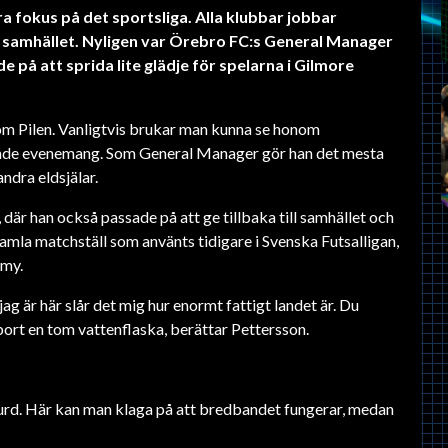
ra fokus på det sportsliga. Alla klubbar jobbar
l samhället. Nyligen var Örebro FC:s General Manager
 på att sprida lite glädje för spelarna i Gilmore
om Pilen. Vanligtvis brukar man kunna se honom
ande evenemang. Som General Manager gör han det mesta
ndra eldsjälar.
 där han också passade på att ge tillbaka till samhället och
mla matchställ som använts tidigare i Svenska Futsalligan,
emy.
ag är här slår det mig hur enormt fattigt landet är. Du
bort en tom vattenflaska, berättar Pettersson.
bsurd. Här kan man klaga på att bredbandet fungerar, medan