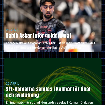
23 APRIL
Habib Askar inför gulddramat
I helgen ska allt avgöras. Efter förlusten mot Skoftebyn i det
första finalmötet förväntar sig Habib Askar en rejäl…
22 APRIL
SFL-domarna samlas i Kalmar för final
och avslutning
En finalmatch är spelad, den andra spelas i Kalmar lördagen