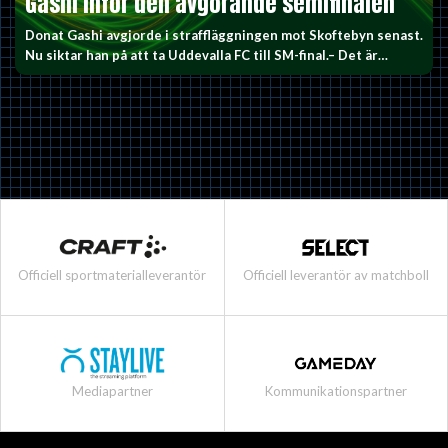
Gashi inför den avgörande semifinalen
Donat Gashi avgjorde i straffläggningen mot Skoftebyn senast.
Nu siktar han på att ta Uddevalla FC till SM-final.– Det är…
Officiell sportmaterialleverantör
Officiell leverantör av matchboll
Mediapartner
Kommunikationspartner