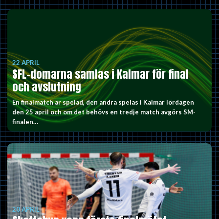
22 APRIL
SFL-domarna samlas i Kalmar för final
och avslutning
En finalmatch är spelad, den andra spelas i Kalmar lördagen
den 25 april och om det behövs en tredje match avgörs SM-
finalen…
20 APRIL