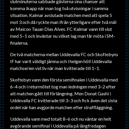
slutminuterna sabbade gästerna sina chanser att
komma ikapp när man tog två utvisningar i samma
situation. Kalmar avslutade matchen med att spela 5
mot 3 och då ryckte man ifrån ytterligare efter två mål
av Maicon Tauan Dias Alves. FC Kalmar vann till slut
med 5–1 och inväntar nu vilket lag man får möta i SM-
finalerna.
De två matcherna mellan Uddevalla FC och Skoftebyns
IF har varit väldigt jämna och i helgen höll Uddevalla
matchserien vid liv när man kvitterade till 1–1.
Skoftebyn vann den första semifinalen i Uddevalla med
6–4 och i returmötet tog man ledningen med 3–2 efter
att matchen gått till förlängning. Men Donat Gashi i
Uddevalla FC kvitterade till 3–3 och fick även det sista
ordet när han avgjorde matchen efter straffläggning.
Uddevalla vann med totalt 8–6 och nu väntar en helt
avgörande semifinal i Uddevalla på långfredagen