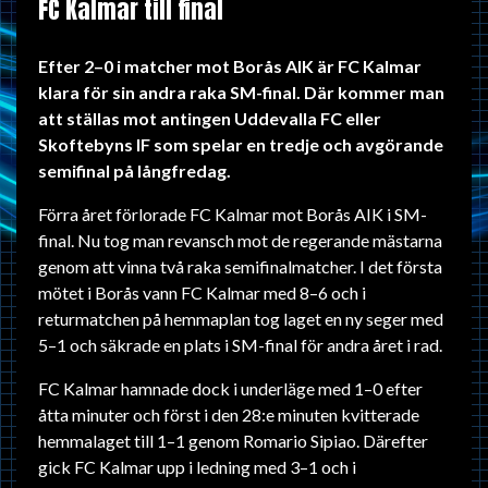
FC Kalmar till final
Efter 2–0 i matcher mot Borås AIK är FC Kalmar
klara för sin andra raka SM-final. Där kommer man
att ställas mot antingen Uddevalla FC eller
Skoftebyns IF som spelar en tredje och avgörande
semifinal på långfredag.
Förra året förlorade FC Kalmar mot Borås AIK i SM-
final. Nu tog man revansch mot de regerande mästarna
genom att vinna två raka semifinalmatcher. I det första
mötet i Borås vann FC Kalmar med 8–6 och i
returmatchen på hemmaplan tog laget en ny seger med
5–1 och säkrade en plats i SM-final för andra året i rad.
FC Kalmar hamnade dock i underläge med 1–0 efter
åtta minuter och först i den 28:e minuten kvitterade
hemmalaget till 1–1 genom Romario Sipiao. Därefter
gick FC Kalmar upp i ledning med 3–1 och i