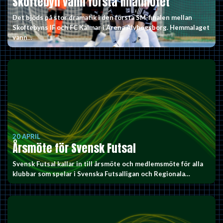
Skoftebyn vann första finalmötet
Det bjöds på stor dramatik i den första SM-finalen mellan
Skoftebyns IF och FC Kalmar i Arena Älvhögsborg. Hemmalaget
vann…
20 APRIL
Årsmöte för Svensk Futsal
Svensk Futsal kallar in till årsmöte och medlemsmöte för alla
klubbar som spelar i Svenska Futsalligan och Regionala…