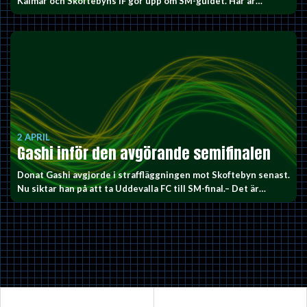
Kalmar och Skoftebyns IF gör upp om SM-guldet. Här är…
2 APRIL
Gashi inför den avgörande semifinalen
Donat Gashi avgjorde i straffläggningen mot Skoftebyn senast.
Nu siktar han på att ta Uddevalla FC till SM-final.– Det är…