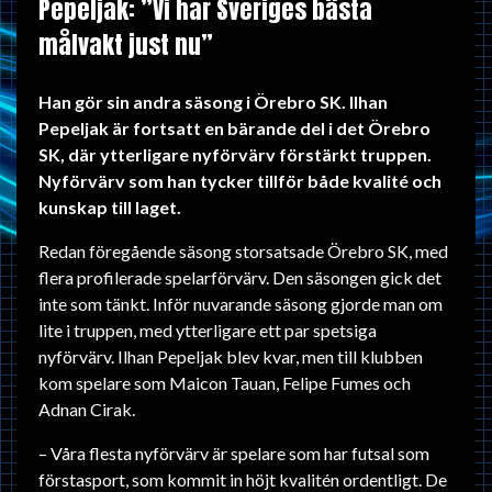
Pepeljak: ”Vi har Sveriges bästa
målvakt just nu”
Han gör sin andra säsong i Örebro SK. Ilhan
Pepeljak är fortsatt en bärande del i det Örebro
SK, där ytterligare nyförvärv förstärkt truppen.
Nyförvärv som han tycker tillför både kvalité och
kunskap till laget.
Redan föregående säsong storsatsade Örebro SK, med
flera profilerade spelarförvärv. Den säsongen gick det
inte som tänkt. Inför nuvarande säsong gjorde man om
lite i truppen, med ytterligare ett par spetsiga
nyförvärv. Ilhan Pepeljak blev kvar, men till klubben
kom spelare som Maicon Tauan, Felipe Fumes och
Adnan Cirak.
– Våra flesta nyförvärv är spelare som har futsal som
förstasport, som kommit in höjt kvalitén ordentligt. De