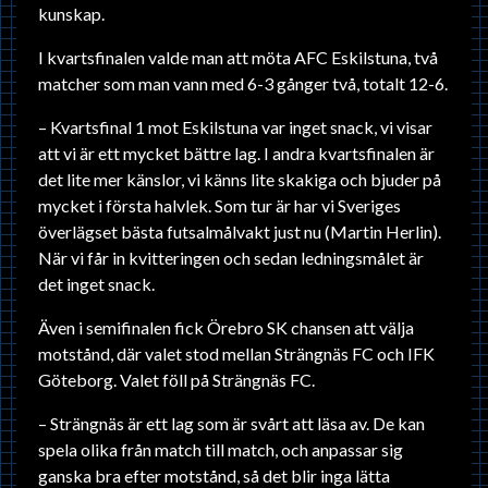
kunskap.
I kvartsfinalen valde man att möta AFC Eskilstuna, två
matcher som man vann med 6-3 gånger två, totalt 12-6.
– Kvartsfinal 1 mot Eskilstuna var inget snack, vi visar
att vi är ett mycket bättre lag. I andra kvartsfinalen är
det lite mer känslor, vi känns lite skakiga och bjuder på
mycket i första halvlek. Som tur är har vi Sveriges
överlägset bästa futsalmålvakt just nu (Martin Herlin).
När vi får in kvitteringen och sedan ledningsmålet är
det inget snack.
Även i semifinalen fick Örebro SK chansen att välja
motstånd, där valet stod mellan Strängnäs FC och IFK
Göteborg. Valet föll på Strängnäs FC.
– Strängnäs är ett lag som är svårt att läsa av. De kan
spela olika från match till match, och anpassar sig
ganska bra efter motstånd, så det blir inga lätta