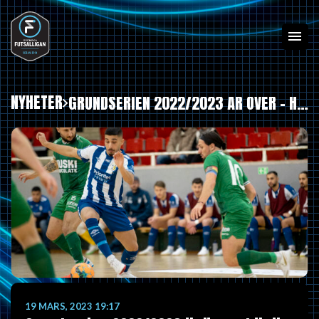
NYHETER
GRUNDSERIEN 2022/2023 ÄR ÖVER – HÄR ÄR FÖRUTSÄTTNINGARNA INFÖR SLUTSPELET
19 MARS, 2023 19:17