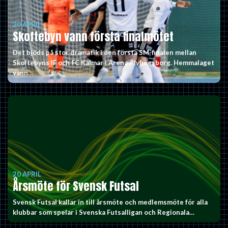
20 APRIL
Skoftebyn vann första finalmötet
Det bjöds på stor dramatik i den första SM-finalen mellan
Skoftebyns IF och FC Kalmar i Arena Älvhögsborg. Hemmalaget
vann…
20 APRIL
Årsmöte för Svensk Futsal
Svensk Futsal kallar in till årsmöte och medlemsmöte för alla
klubbar som spelar i Svenska Futsalligan och Regionala…