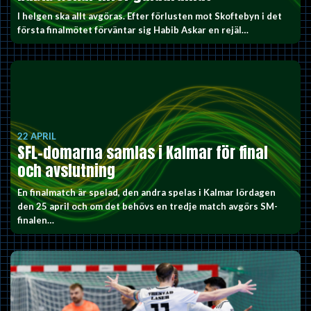
I helgen ska allt avgöras. Efter förlusten mot Skoftebyn i det
första finalmötet förväntar sig Habib Askar en rejäl…
22 APRIL
SFL-domarna samlas i Kalmar för final
och avslutning
En finalmatch är spelad, den andra spelas i Kalmar lördagen
den 25 april och om det behövs en tredje match avgörs SM-
finalen…