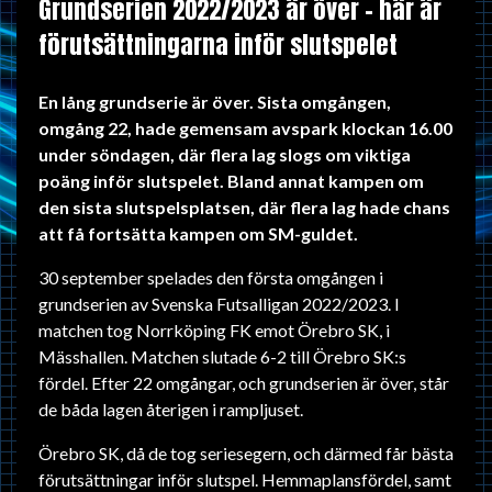
Grundserien 2022/2023 är över – här är
förutsättningarna inför slutspelet
En lång grundserie är över. Sista omgången,
omgång 22, hade gemensam avspark klockan 16.00
under söndagen, där flera lag slogs om viktiga
poäng inför slutspelet. Bland annat kampen om
den sista slutspelsplatsen, där flera lag hade chans
att få fortsätta kampen om SM-guldet.
30 september spelades den första omgången i
grundserien av Svenska Futsalligan 2022/2023. I
matchen tog Norrköping FK emot Örebro SK, i
Mässhallen. Matchen slutade 6-2 till Örebro SK:s
fördel. Efter 22 omgångar, och grundserien är över, står
de båda lagen återigen i rampljuset.
Örebro SK, då de tog seriesegern, och därmed får bästa
förutsättningar inför slutspel. Hemmaplansfördel, samt