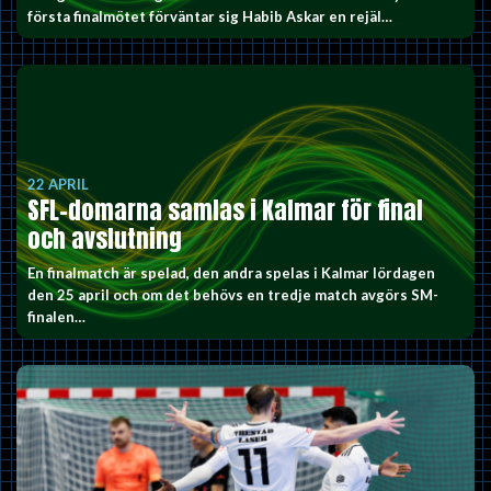
första finalmötet förväntar sig Habib Askar en rejäl…
22 APRIL
SFL-domarna samlas i Kalmar för final
och avslutning
En finalmatch är spelad, den andra spelas i Kalmar lördagen
den 25 april och om det behövs en tredje match avgörs SM-
finalen…