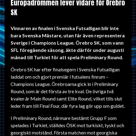
Europadrömmen lever vidare för Örebro
SK
Vinnaren av finalen i Svenska Futsalligan blir inte
bara Svenska Mästare, utan får även representera
Sverige i Champions League. Örebro SK, som vann
SFL föregående säsong, åkte därför under augusti
månad till Turkiet för att spela Preliminary Round.
Örebro SK har efter finalsegern i Svenska Futsalligan
laddat om och gjort premiär i futsalens finrum –
Champions League. Örebroarna gick in i Preliminary
Round, som är det första av tre kval. De övriga två
kvalen är Main Round samt Elite Round, vilket tills slut
leder fram till Final Four, där fyra lag gör upp om guldet.
I Preliminary Round, närmare bestämt Grupp F som
spelades i Turkiet, ställdes ÖSK mot turkiskt, tyskt och
georgiskt motstånd. Första matchen mot georgiska