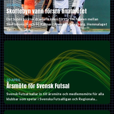
20 APRIL
Skoftebyn vann första finalmötet
Det bjöds på stor dramatik i den första SM-finalen mellan
Skoftebyns IF och FC Kalmar i Arena Älvhögsborg. Hemmalaget
vann…
20 APRIL
Årsmöte för Svensk Futsal
Svensk Futsal kallar in till årsmöte och medlemsmöte för alla
klubbar som spelar i Svenska Futsalligan och Regionala…