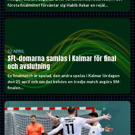
första finalmötet förväntar sig Habib Askar en rejäl…
22 APRIL
SFL-domarna samlas i Kalmar för final
och avslutning
En finalmatch är spelad, den andra spelas i Kalmar lördagen
den 25 april och om det behövs en tredje match avgörs SM-
finalen…