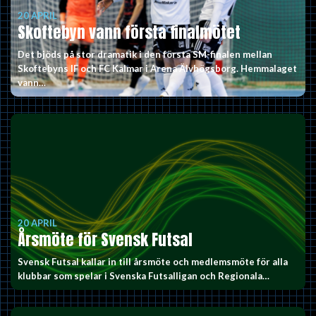
20 APRIL
Skoftebyn vann första finalmötet
Det bjöds på stor dramatik i den första SM-finalen mellan
Skoftebyns IF och FC Kalmar i Arena Älvhögsborg. Hemmalaget
vann…
20 APRIL
Årsmöte för Svensk Futsal
Svensk Futsal kallar in till årsmöte och medlemsmöte för alla
klubbar som spelar i Svenska Futsalligan och Regionala…