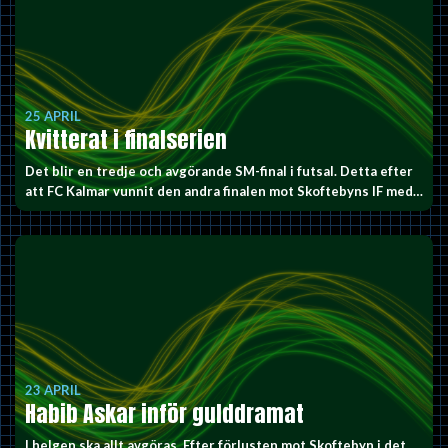
25 APRIL
Kvitterat i finalserien
Det blir en tredje och avgörande SM-final i futsal. Detta efter
att FC Kalmar vunnit den andra finalen mot Skoftebyns IF med…
23 APRIL
Habib Askar inför gulddramat
I helgen ska allt avgöras. Efter förlusten mot Skoftebyn i det